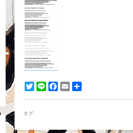
b
o
o
k
T
Li
F
E
共
wi
n
a
m
有
tt
e
c
ail
er
e
タグ
b