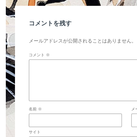
o
o
k
コメントを残す
メールアドレスが公開されることはありません。
コメント
※
名前
※
メ
サイト