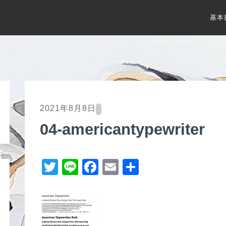
基本
2021年8月8日
04-americantypewriter
T
Li
F
E
共
wi
n
a
m
有
tt
e
c
ail
er
e