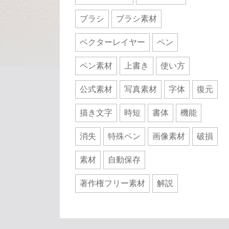
ブラシ
ブラシ素材
ベクターレイヤー
ペン
ペン素材
上書き
使い方
公式素材
写真素材
字体
復元
描き文字
時短
書体
機能
消失
特殊ペン
画像素材
破損
素材
自動保存
著作権フリー素材
解説