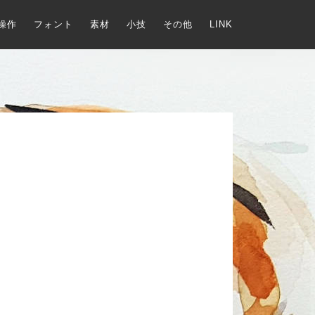
操作
フォント
素材
小技
その他
LINK