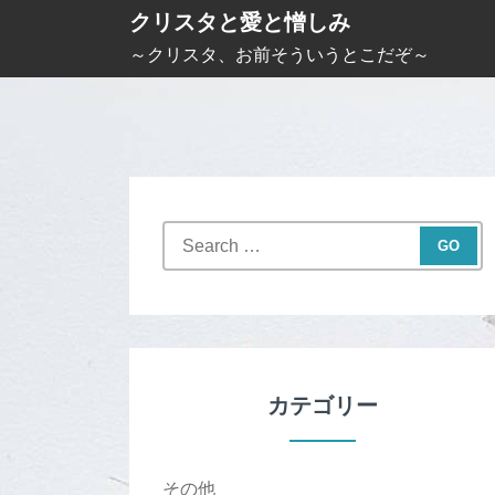
S
クリスタと愛と憎しみ
k
～クリスタ、お前そういうとこだぞ～
i
p
t
o
c
S
o
e
n
a
t
r
c
e
h
n
f
カテゴリー
t
o
r
:
その他