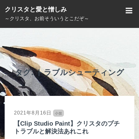
S
クリスタと愛と憎しみ
k
M
～クリスタ、お前そういうとこだぞ～
i
E
p
N
t
U
o
c
o
タグ:
トラブルシューティング
n
t
e
n
2021年8月16日
小技
t
【Clip Studio Paint】クリスタのプチ
トラブルと解決法あれこれ