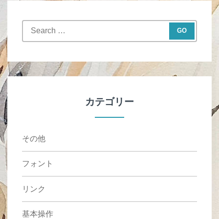
S
e
a
r
c
h
f
カテゴリー
o
r
:
その他
フォント
リンク
基本操作