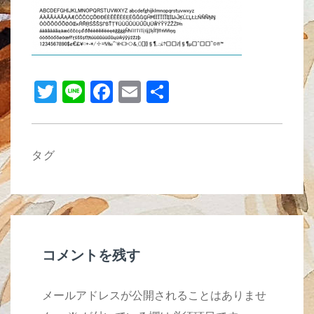
b
o
o
k
T
Li
F
E
共
wi
n
a
m
有
tt
e
c
ail
er
e
タグ
b
o
o
k
コメントを残す
メールアドレスが公開されることはありませ