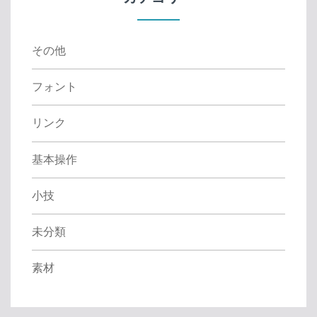
o
r
:
その他
フォント
リンク
基本操作
小技
未分類
素材