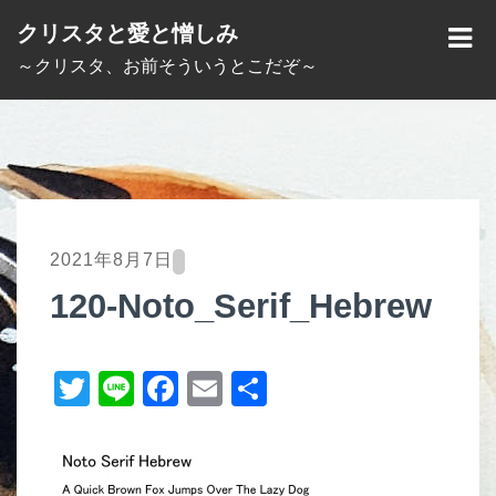
S
クリスタと愛と憎しみ
k
M
～クリスタ、お前そういうとこだぞ～
i
E
p
N
t
U
o
c
o
2021年8月7日
n
120-Noto_Serif_Hebrew
t
e
T
Li
F
E
共
n
t
wi
n
a
m
有
tt
e
c
ail
er
e